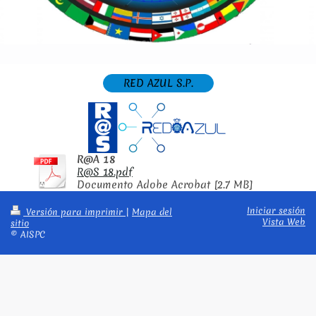
RED AZUL S.P.
R@A 18
R@S 18.pdf
Documento Adobe Acrobat [2.7 MB]
Iniciar sesión
Versión para imprimir
|
Mapa del
Vista Web
sitio
© AISPC